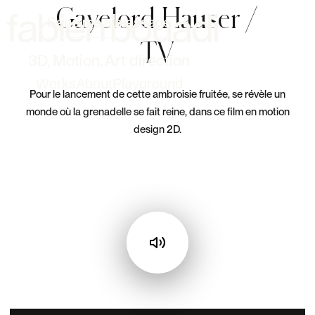
Gayelord Hauser /
Send me a message
TV
3D, Motion, Art direction
Works
About
Playground
Pour le lancement de cette ambroisie fruitée, se révèle un
monde où la grenadelle se fait reine, dans ce film en motion
design 2D.