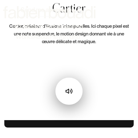
Cartier
Send me a message
3D, Motion, Art direction
Cartier, créateur d'illusions intemporelles. Ici chaque pixel est
une note suspendue, le motion design donnant vie à une
Works
About
Playground
œuvre délicate et magique.