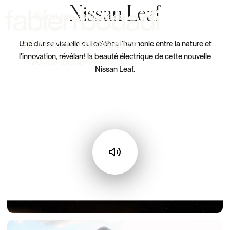
Nissan Leaf
Send me a message
3D, Motion, Art direction
Une danse visuelle qui célèbre l'harmonie entre la nature et
l'innovation, révélant la beauté électrique de cette nouvelle
Works
About
Playground
Nissan Leaf.